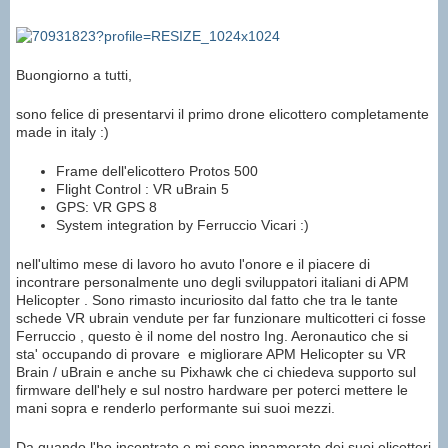
Buongiorno a tutti,
sono felice di presentarvi il primo drone elicottero completamente
made in italy :)
Frame dell'elicottero Protos 500
Flight Control : VR uBrain 5
GPS: VR GPS 8
System integration by Ferruccio Vicari :)
nell'ultimo mese di lavoro ho avuto l'onore e il piacere di
incontrare personalmente uno degli sviluppatori italiani di APM
Helicopter . Sono rimasto incuriosito dal fatto che tra le tante
schede VR ubrain vendute per far funzionare multicotteri ci fosse
Ferruccio , questo è il nome del nostro Ing. Aeronautico che si
sta' occupando di provare e migliorare APM Helicopter su VR
Brain / uBrain e anche su Pixhawk che ci chiedeva supporto sul
firmware dell'hely e sul nostro hardware per poterci mettere le
mani sopra e renderlo performante sui suoi mezzi.
Da quando l'ho incontrato e mi sono innamorato dei suoi elicotteri