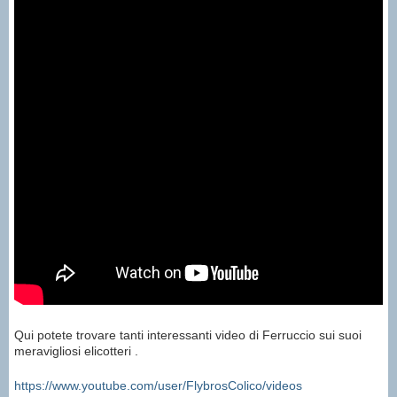
Qui potete trovare tanti interessanti video di Ferruccio sui suoi
meravigliosi elicotteri .
https://www.youtube.com/user/FlybrosColico/videos