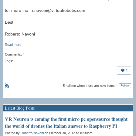
for more ino : r.navoni@virtualrobotix.com
Best
Roberto Navoni
Read more…
Comments:
4
Tags:
1
Email me when there are new items –
Follow
R
S
S
Latest Blog Posts
VR Neuron is coming the first micro pc opensource thought
the world of drones the Italian answer to Raspberry PI
Posted by
Roberto Navoni
on October 30, 2012 at 10:30am