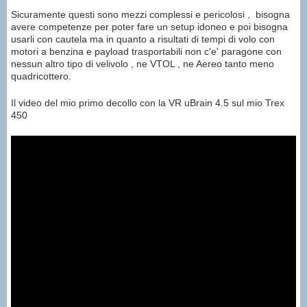
Sicuramente questi sono mezzi complessi e pericolosi , bisogna
avere competenze per poter fare un setup idoneo e poi bisogna
usarli con cautela ma in quanto a risultati di tempi di volo con
motori a benzina e payload trasportabili non c'e' paragone con
nessun altro tipo di velivolo , ne VTOL , ne Aereo tanto meno
quadricottero.
Il video del mio primo decollo con la VR uBrain 4.5 sul mio Trex
450