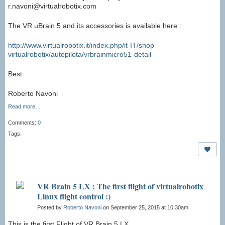
r.navoni@virtualrobotix.com
The VR uBrain 5 and its accessories is available here :
http://www.virtualrobotix.it/index.php/it-IT/shop-
virtualrobotix/autopilota/vrbrainmicro51-detail
Best
Roberto Navoni
Read more…
Comments:
0
Tags:
VR Brain 5 LX : The first flight of virtualrobotix
Linux flight control :)
Posted by
Roberto Navoni
on September 25, 2015 at 10:30am
This is the first Flight of VR Brain 5 LX