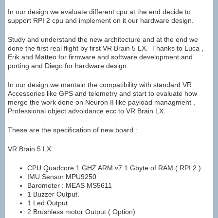
In our design we evaluate different cpu at the end decide to
support RPI 2 cpu and implement on it our hardware design.
Study and understand the new architecture and at the end we
done the first real flight by first VR Brain 5 LX. Thanks to Luca ,
Erik and Matteo for firmware and software development and
porting and Diego for hardware design.
In our design we mantain the compatibility with standard VR
Accessories like GPS and telemetry and start to evaluate how
merge the work done on Neuron II like payload managment ,
Professional object advoidance ecc to VR Brain LX.
These are the specification of new board :
VR Brain 5 LX
CPU Quadcore 1 GHZ ARM v7 1 Gbyte of RAM ( RPI 2 )
IMU Sensor MPU9250
Barometer : MEAS MS5611
1 Buzzer Output.
1 Led Output .
2 Brushless motor Output ( Option)