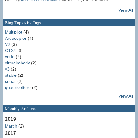
Posted by
Marko Kleine Berkenbusch
on March 21, 2011 at 10:30am
View All
Blog Topics by Tags
Multipilot
(4)
Arducopter
(4)
V2
(3)
CTX4
(3)
vride
(2)
virtualrobotix
(2)
v3
(2)
stable
(2)
sonar
(2)
quadricottero
(2)
View All
Monthly Archives
2019
March
(2)
2017