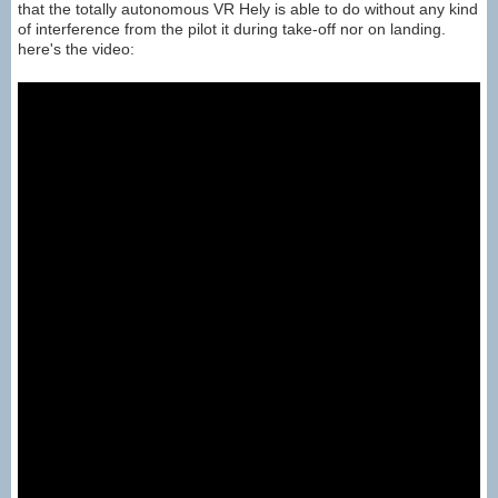
that the totally autonomous VR Hely is able to do without any kind
of interference from the pilot it during take-off nor on landing.
here's the video: