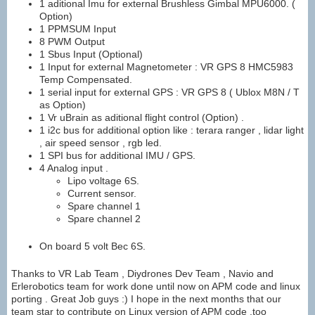
1 aditional Imu for external Brushless Gimbal MPU6000. (
Option)
1 PPMSUM Input
8 PWM Output
1 Sbus Input (Optional)
1 Input for external Magnetometer : VR GPS 8 HMC5983
Temp Compensated.
1 serial input for external GPS : VR GPS 8 ( Ublox M8N / T
as Option)
1 Vr uBrain as aditional flight control (Option) .
1 i2c bus for additional option like : terara ranger , lidar light
, air speed sensor , rgb led.
1 SPI bus for additional IMU / GPS.
4 Analog input .
Lipo voltage 6S.
Current sensor.
Spare channel 1
Spare channel 2
On board 5 volt Bec 6S.
Thanks to VR Lab Team , Diydrones Dev Team , Navio and
Erlerobotics team for work done until now on APM code and linux
porting . Great Job guys :) I hope in the next months that our
team star to contribute on Linux version of APM code ,too